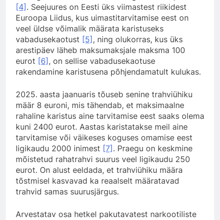
[4]
. Seejuures on Eesti üks viimastest riikidest
Euroopa Liidus, kus uimastitarvitamise eest on
veel üldse võimalik määrata karistuseks
vabadusekaotust
[5]
, ning olukorras, kus üks
arestipäev läheb maksumaksjale maksma 100
eurot
[6]
, on sellise vabadusekaotuse
rakendamine karistusena põhjendamatult kulukas.
2025. aasta jaanuaris tõuseb senine trahviühiku
määr 8 euroni, mis tähendab, et maksimaalne
rahaline karistus aine tarvitamise eest saaks olema
kuni 2400 eurot. Aastas karistatakse meil aine
tarvitamise või väikeses koguses omamise eest
ligikaudu 2000 inimest
[7]
. Praegu on keskmine
mõistetud rahatrahvi suurus veel ligikaudu 250
eurot. On alust eeldada, et trahviühiku määra
tõstmisel kasvavad ka reaalselt määratavad
trahvid samas suurusjärgus.
Arvestatav osa hetkel pakutavatest narkootiliste