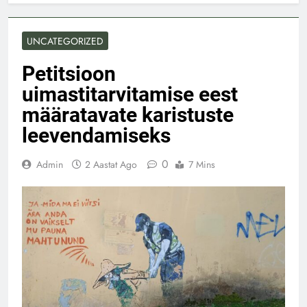
UNCATEGORIZED
Petitsioon
uimastitarvitamise eest
määratavate karistuste
leevendamiseks
0
Admin
2 Aastat Ago
7 Mins