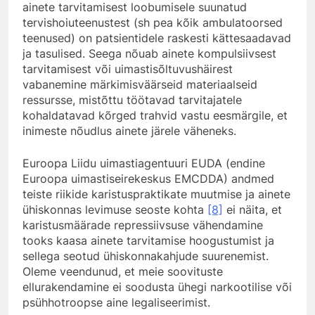
ainete tarvitamisest loobumisele suunatud
tervishoiuteenustest (sh pea kõik ambulatoorsed
teenused) on patsientidele raskesti kättesaadavad
ja tasulised. Seega nõuab ainete kompulsiivsest
tarvitamisest või uimastisõltuvushäirest
vabanemine märkimisväärseid materiaalseid
ressursse, mistõttu töötavad tarvitajatele
kohaldatavad kõrged trahvid vastu eesmärgile, et
inimeste nõudlus ainete järele väheneks.
Euroopa Liidu uimastiagentuuri EUDA (endine
Euroopa uimastiseirekeskus EMCDDA) andmed
teiste riikide karistuspraktikate muutmise ja ainete
ühiskonnas levimuse seoste kohta
[8]
ei näita, et
karistusmäärade repressiivsuse vähendamine
tooks kaasa ainete tarvitamise hoogustumist ja
sellega seotud ühiskonnakahjude suurenemist.
Oleme veendunud, et meie soovituste
ellurakendamine ei soodusta ühegi narkootilise või
psühhotroopse aine legaliseerimist.