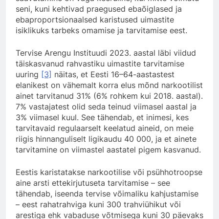
seni, kuni kehtivad praegused ebaõiglased ja
ebaproportsionaalsed karistused uimastite
isiklikuks tarbeks omamise ja tarvitamise eest.
Tervise Arengu Instituudi 2023. aastal läbi viidud
täiskasvanud rahvastiku uimastite tarvitamise
uuring
[3]
näitas, et Eesti 16–64-aastastest
elanikest on vähemalt korra elus mõnd narkootilist
ainet tarvitanud 31% (6% rohkem kui 2018. aastal).
7% vastajatest olid seda teinud viimasel aastal ja
3% viimasel kuul. See tähendab, et inimesi, kes
tarvitavaid regulaarselt keelatud aineid, on meie
riigis hinnanguliselt ligikaudu 40 000, ja et ainete
tarvitamine on viimastel aastatel pigem kasvanud.
Eestis karistatakse narkootilise või psühhotroopse
aine arsti ettekirjutuseta tarvitamise – see
tähendab, iseenda tervise võimaliku kahjustamise
– eest rahatrahviga kuni 300 trahviühikut või
arestiga ehk vabaduse võtmisega kuni 30 päevaks