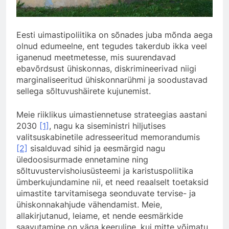
Eesti uimastipoliitika on sõnades juba mõnda aega
olnud edumeelne, ent tegudes takerdub ikka veel
iganenud meetmetesse, mis suurendavad
ebavõrdsust ühiskonnas, diskrimineerivad niigi
marginaliseeritud ühiskonnarühmi ja soodustavad
sellega sõltuvushäirete kujunemist.
Meie riiklikus uimastiennetuse strateegias aastani
2030
[1]
, nagu ka siseministri hiljutises
valitsuskabinetile adresseeritud memorandumis
[2]
sisalduvad sihid ja eesmärgid nagu
üledoosisurmade ennetamine ning
sõltuvustervishoiusüsteemi ja karistuspoliitika
ümberkujundamine nii, et need reaalselt toetaksid
uimastite tarvitamisega seonduvate tervise- ja
ühiskonnakahjude vähendamist. Meie,
allakirjutanud, leiame, et nende eesmärkide
saavutamine on väga keeruline, kui mitte võimatu