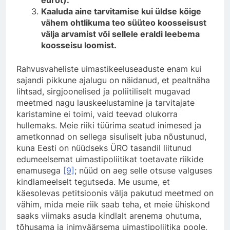
Kaaluda aine tarvitamise kui üldse kõige
vähem ohtlikuma teo süüteo koosseisust
välja arvamist või sellele eraldi leebema
koosseisu loomist.
Rahvusvaheliste uimastikeeluseaduste enam kui
sajandi pikkune ajalugu on näidanud, et pealtnäha
lihtsad, sirgjoonelised ja poliitiliselt mugavad
meetmed nagu lauskeelustamine ja tarvitajate
karistamine ei toimi, vaid teevad olukorra
hullemaks. Meie riiki tüürima seatud inimesed ja
ametkonnad on sellega sisuliselt juba nõustunud,
kuna Eesti on nüüdseks ÜRO tasandil liitunud
edumeelsemat uimastipoliitikat toetavate riikide
enamusega
[9]
; nüüd on aeg selle otsuse valguses
kindlameelselt tegutseda. Me usume, et
käesolevas petitsioonis välja pakutud meetmed on
vähim, mida meie riik saab teha, et meie ühiskond
saaks viimaks asuda kindlalt arenema ohutuma,
tõhusama ja inimväärsema uimastipoliitika poole,