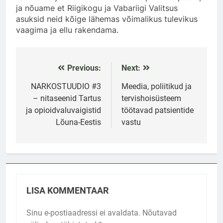
ja nõuame et Riigikogu ja Vabariigi Valitsus
asuksid neid kõige lähemas võimalikus tulevikus
vaagima ja ellu rakendama.
Previous:
Next:
Navigeerimine
NARKOSTUUDIO #3
Meedia, poliitikud ja
– nitaseenid Tartus
tervishoisüsteem
ja opioidvaluvaigistid
töötavad patsientide
Lõuna-Eestis
vastu
LISA KOMMENTAAR
Sinu e-postiaadressi ei avaldata.
Nõutavad