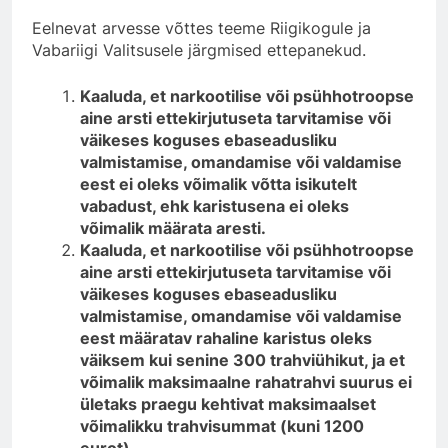
Eelnevat arvesse võttes teeme Riigikogule ja
Vabariigi Valitsusele järgmised ettepanekud.
Kaaluda, et narkootilise või psühhotroopse
aine arsti ettekirjutuseta tarvitamise või
väikeses koguses ebaseadusliku
valmistamise, omandamise või valdamise
eest ei oleks võimalik võtta isikutelt
vabadust, ehk karistusena ei oleks
võimalik määrata aresti.
Kaaluda, et narkootilise või psühhotroopse
aine arsti ettekirjutuseta tarvitamise või
väikeses koguses ebaseadusliku
valmistamise, omandamise või valdamise
eest määratav rahaline karistus oleks
väiksem kui senine 300 trahviühikut, ja et
võimalik maksimaalne rahatrahvi suurus ei
ületaks praegu kehtivat maksimaalset
võimalikku trahvisummat (kuni 1200
eurot).