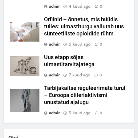
admin
4 kuud ago
0
Orfiinid – õnnetus, mis hüüdis
tulles: uimastiturgu vallutab uus
sünteetiliste opioidide rühm
admin
6 kuud ago
0
Uus etapp sõjas
uimastitarvitajatega
admin
7 kuud ago
0
Tarbijakaitse reguleerimata turul
– Euroopa diileriaktivismi
unustatud ajalugu
admin
9 kuud ago
0
Otsi