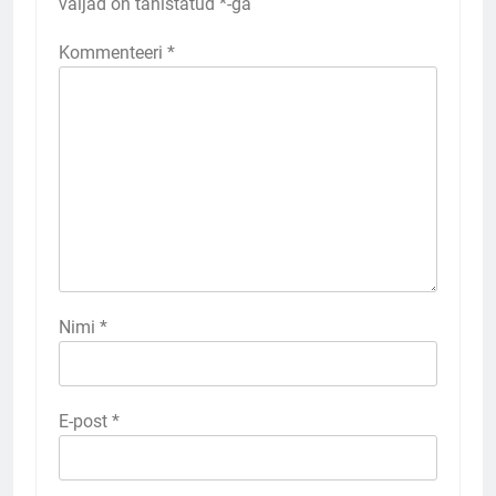
väljad on tähistatud
*
-ga
Kommenteeri
*
Nimi
*
E-post
*