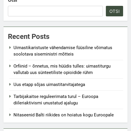
OTSI
Recent Posts
Uimastikaristuste vähendamise füüsiline võimatus
soolotava siseministri mõtteis
Orfiinid – õnnetus, mis hüüdis tulles: uimastiturgu
vallutab uus sünteetiliste opioidide rühm
Uus etapp sõjas uimastitarvitajatega
Tarbijakaitse reguleerimata turul – Euroopa
diileriaktivismi unustatud ajalugu
Nitaseenid Balti riikides on hoiatus kogu Euroopale