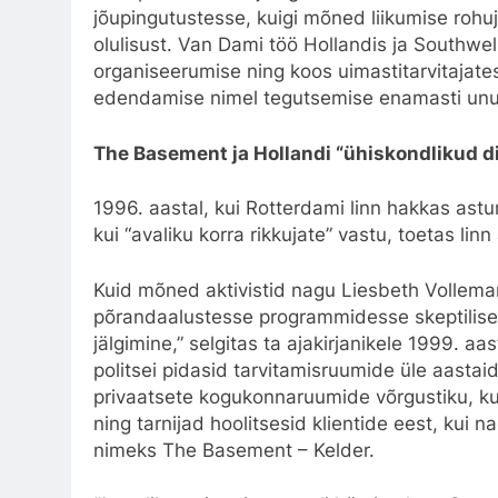
jõupingutustesse, kuigi mõned liikumise rohu
olulisust. Van Dami töö Hollandis ja Southwe
organiseerumise ning koos uimastitarvitajatest
edendamise nimel tegutsemise enamasti unus
The Basement ja Hollandi “ühiskondlikud di
1996. aastal, kui Rotterdami linn hakkas astu
kui “avaliku korra rikkujate” vastu, toetas lin
Kuid mõned aktivistid nagu Liesbeth Vollem
põrandaalustesse programmidesse skeptiliselt.
jälgimine,” selgitas ta ajakirjanikele 1999. aa
politsei pidasid tarvitamisruumide üle aastai
privaatsete kogukonnaruumide võrgustiku, kus 
ning tarnijad hoolitsesid klientide eest, kui 
nimeks The Basement – Kelder.