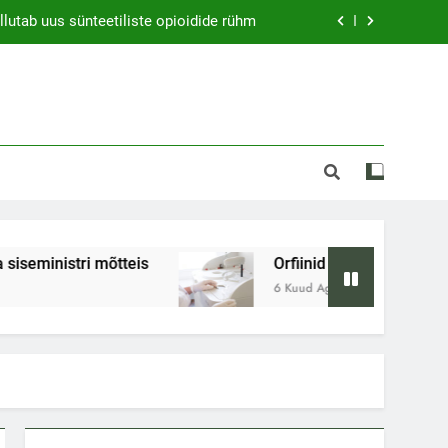
allutab uus sünteetiliste opioidide rühm
Uus etapp sõjas uimastitarvitajatega
oopa diileriaktivismi unustatud ajalugu
imatus soolotava siseministri mõtteis
allutab uus sünteetiliste opioidide rühm
Uus etapp sõjas uimastitarvitajatega
õtteis
Orfiinid – õnnetus, mis hüüdis tulles: u
oopa diileriaktivismi unustatud ajalugu
6 Kuud Ago