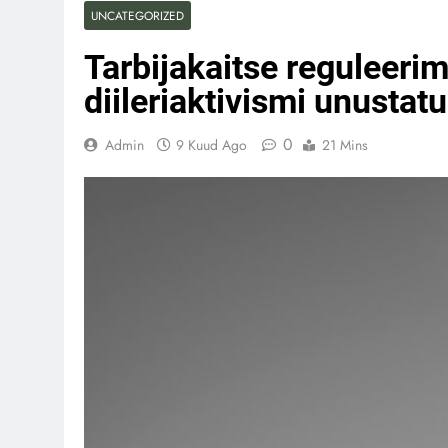
UNCATEGORIZED
Tarbijakaitse reguleerim
diileriaktivismi unustat
0
Admin
9 Kuud Ago
21 Mins