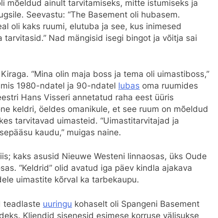
li mõeldud ainult tarvitamiseks, mitte istumiseks ja
rugsile. Seevastu: “The Basement oli hubasem.
l oli kaks ruumi, elutuba ja see, kus inimesed
a tarvitasid.” Nad mängisid isegi bingot ja võitja sai
Kiraga. “Mina olin maja boss ja tema oli uimastiboss,”
, mis 1980-ndatel ja 90-ndatel
lubas
oma ruumides
eestri Hans Visseri annetatud raha eest üüris
ne keldri, öeldes omanikule, et see ruum on mõeldud
 kes tarvitavad uimasteid. “Uimastitarvitajad ja
ssepääsu kaudu,” muigas naine.
iis; kaks asusid Nieuwe Westeni linnaosas, üks Oude
as. “Keldrid” olid avatud iga päev kindla ajakava
idele uimastite kõrval ka tarbekaupu.
ud teadlaste
uuringu
kohaselt oli Spangeni Basement
adeks. Kliendid sisenesid esimese korruse välisukse