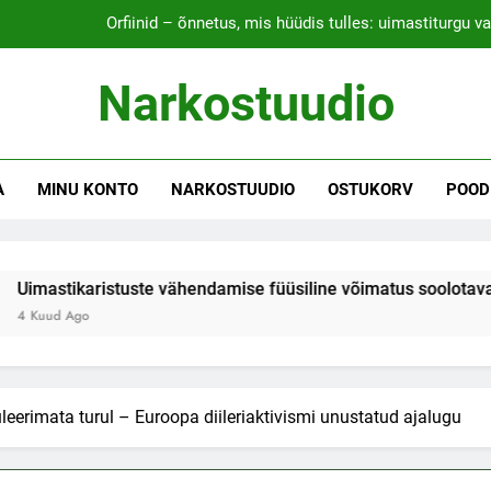
Orfiinid – õnnetus, mis hüüdis tulles: uimastiturgu v
Narkostuudio
Tarbijakaitse reguleerimata turul – Eur
Uimastikaristuste vähendamise füüsiline võ
A
MINU KONTO
NARKOSTUUDIO
OSTUKORV
POOD
Orfiinid – õnnetus, mis hüüdis tulles: uimastiturgu v
tuste vähendamise füüsiline võimatus soolotava siseministri m
Tarbijakaitse reguleerimata turul – Eur
uleerimata turul – Euroopa diileriaktivismi unustatud ajalugu