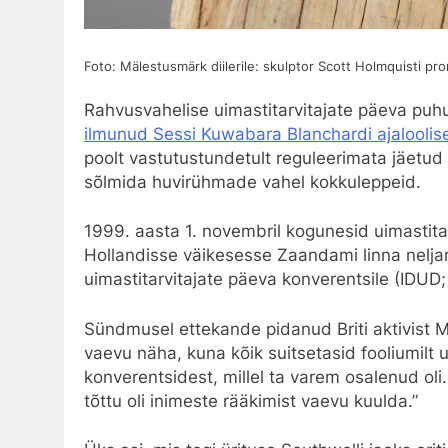
Foto: Mälestusmärk diilerile: skulptor Scott Holmquisti pr
Rahvusvahelise uimastitarvitajate päeva puhul
ilmunud Sessi Kuwabara Blanchardi ajaloolis
poolt vastutustundetult reguleerimata jäetud 
sõlmida huvirühmade vahel kokkuleppeid.
1999. aasta 1. novembril kogunesid uimastitar
Hollandisse väikesesse Zaandami linna nelja
uimastitarvitajate päeva konverentsile (IDUD;
Sündmusel ettekande pidanud Briti aktivist Ma
vaevu näha, kuna kõik suitsetasid fooliumilt u
konverentsidest, millel ta varem osalenud oli. 
tõttu oli inimeste rääkimist vaevu kuulda.”