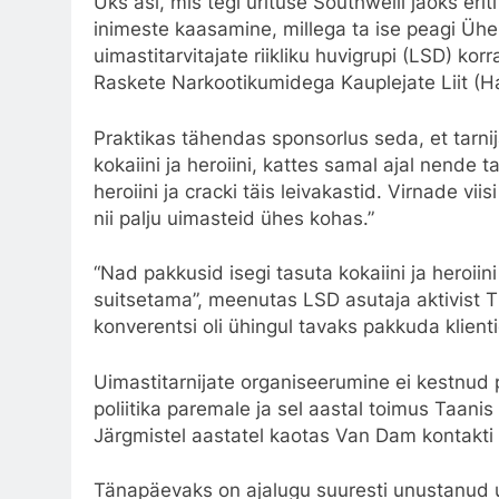
Üks asi, mis tegi ürituse Southwelli jaoks eriti
inimeste kaasamine, millega ta ise peagi Ühe
uimastitarvitajate riikliku huvigrupi (LSD) ko
Raskete Narkootikumidega Kauplejate Liit (H
Praktikas tähendas sponsorlus seda, et tarni
kokaiini ja heroiini, kattes samal ajal nende ta
heroiini ja
cracki
täis leivakastid. Virnade viis
nii palju uimasteid ühes kohas.”
“Nad pakkusid isegi tasuta kokaiini ja heroiin
suitsetama”, meenutas LSD asutaja aktivist T
konverentsi oli ühingul tavaks pakkuda klient
Uimastitarnijate organiseerumine ei kestnud 
poliitika paremale ja sel aastal toimus Taani
Järgmistel aastatel kaotas Van Dam kontakti 
Tänapäevaks on ajalugu suuresti unustanud 