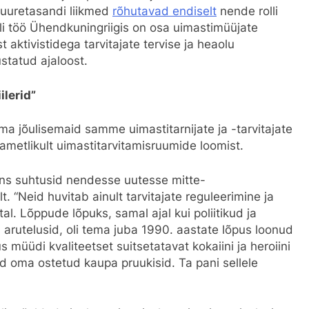
juuretasandi liikmed
rõhutavad endiselt
nende rolli
lli töö Ühendkuningriigis on osa uimastimüüjate
 aktivistidega tarvitajate tervise ja heaolu
tatud ajaloost.
ilerid”
ma jõulisemaid samme uimastitarnijate ja -tarvitajate
n ametlikult uimastitarvitamisruumide loomist.
ans suhtusid nendesse uutesse mitte-
 “Neid huvitab ainult tarvitajate reguleerimine ja
stal. Lõppude lõpuks, samal ajal kui poliitikud ja
d arutelusid, oli tema juba 1990. aastate lõpus loonud
müüdi kvaliteetset suitsetatavat kokaiini ja heroiini
nad oma ostetud kaupa pruukisid. Ta pani sellele