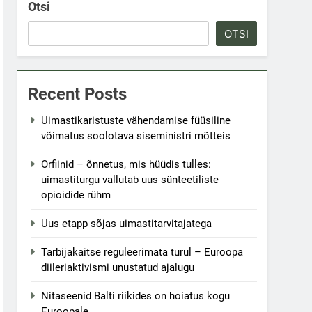
Otsi
OTSI
Recent Posts
Uimastikaristuste vähendamise füüsiline
võimatus soolotava siseministri mõtteis
Orfiinid – õnnetus, mis hüüdis tulles:
uimastiturgu vallutab uus sünteetiliste
opioidide rühm
Uus etapp sõjas uimastitarvitajatega
Tarbijakaitse reguleerimata turul – Euroopa
diileriaktivismi unustatud ajalugu
Nitaseenid Balti riikides on hoiatus kogu
Euroopale