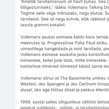
“Ametlik tarvitamisruum oli hästi puhas. See o
lõõgastumiseks,” rääkis Vollemans Talking D
Tegime selle väga mõnusaks, nagu elutoa. Sea
tarvitasid. See oli nagu kohvik, kõik rääkisid j
tasuta grammi kokaiini.
Vollemans asutas esimese keldri koos tarnija 
meenutas ta. Progressiivse Püha Pauli kiriku
uimastitega hangeldada ja neid tarvitada, pr
Vollemans esimese asukoha jaoks kontorihoo
inimestele, kellel pole tööd, mitte inimestele,
kontorisse minevad inimesed käisid sama si
Vollemansi sõnul oli The Basemente umbes v
Westeni, üks Spangeni ja üks Centrumi linnaos
alusel, üks aga töötas öösel ja pakkus klient
1998. aastal selles võrgustikus välitöid tein
jagatud suhtlemis-, ostmis- ja tarvitamistub