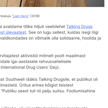
onkskuju
“Last Hero”
(2018)
 avaldame tõlke hiljuti veebilehel
Talking Drugs
est ülevaatest
. See on lugu sellest, kuidas isegi riigi
valdkondades on võimalik olla solidaarne, hoolida ja
vitajatest aktivistid mitmelt poolt maailmast
ndale iga-aastasele rahvusvahelisele
 International Drug Users’ Day).
t Southwell rääkis Talking Drugsile, et publikut oli
imasteid. Üritus erines kõigist teistest
“Publiku seast tuli nii palju suitsu. Fooliumisahina