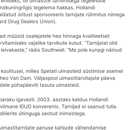
 eriliseks, oli uimastite tarnimisega tegelevate
ndkuningriigis tegelema hakkas. Hollandi
rraldatud üritust sponsoreeris tarnijate rühmitus nimega
ard Drug Dealers Union).
jad müüsid osalejatele hea hinnaga kvaliteetset
rvitamiseks vajalike tarvikute kulud. “Tarnijatel olid
i leivakaste,” rääis Southwell. “Ma pole kunagi näinud
i koolitusel, milles õpetati uimasteid süstimise asemel
heo Van Dam. Väljaspool uimastitarvitajate päeva
idele pühapäeviti tasuta uimasteid.
paraku igavesti. 2003. aastaks kaldus Hollandi
s viimane IDUD konverents. Tarnijad ei saanud tulla.
diilerite ühinguga seotud inimestega.
uimastitarnijate panuse kahjude vähendamise